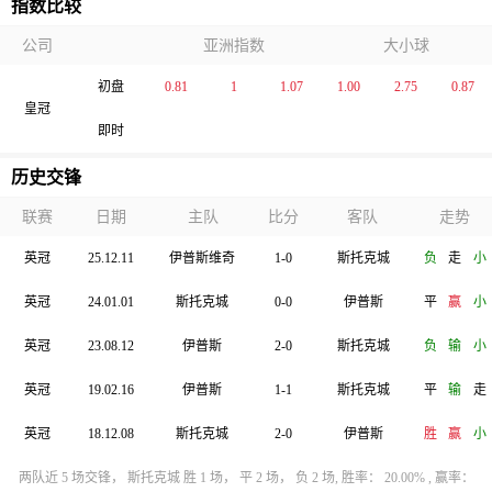
指数比较
公司
亚洲指数
大小球
初盘
0.81
1
1.07
1.00
2.75
0.87
皇冠
即时
历史交锋
联赛
日期
主队
比分
客队
走势
英冠
25.12.11
伊普斯维奇
1-0
斯托克城
负
走
小
英冠
24.01.01
斯托克城
0-0
伊普斯
平
赢
小
英冠
23.08.12
伊普斯
2-0
斯托克城
负
输
小
英冠
19.02.16
伊普斯
1-1
斯托克城
平
输
走
英冠
18.12.08
斯托克城
2-0
伊普斯
胜
赢
小
两队近 5 场交锋， 斯托克城 胜 1 场， 平 2 场， 负 2 场, 胜率： 20.00% , 赢率：