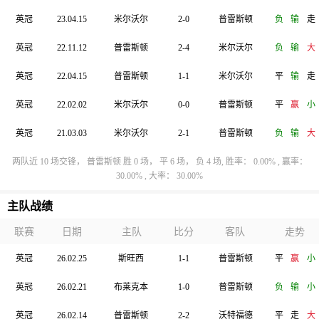
英冠
23.04.15
米尔沃尔
2-0
普雷斯顿
负
输
走
英冠
22.11.12
普雷斯顿
2-4
米尔沃尔
负
输
大
英冠
22.04.15
普雷斯顿
1-1
米尔沃尔
平
输
走
英冠
22.02.02
米尔沃尔
0-0
普雷斯顿
平
赢
小
英冠
21.03.03
米尔沃尔
2-1
普雷斯顿
负
输
大
两队近 10 场交锋， 普雷斯顿 胜 0 场， 平 6 场， 负 4 场, 胜率： 0.00% , 赢率：
30.00% , 大率： 30.00%
主队战绩
联赛
日期
主队
比分
客队
走势
英冠
26.02.25
斯旺西
1-1
普雷斯顿
平
赢
小
英冠
26.02.21
布莱克本
1-0
普雷斯顿
负
输
小
英冠
26.02.14
普雷斯顿
2-2
沃特福德
平
走
大