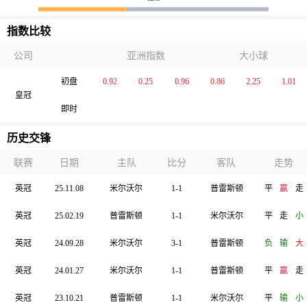
指数比较
公司
亚洲指数
大小球
初盘
0.92
0.25
0.96
0.86
2.25
1.01
皇冠
即时
历史交锋
联赛
日期
主队
比分
客队
走势
英冠
25.11.08
米尔沃尔
1-1
普雷斯顿
平
赢
走
英冠
25.02.19
普雷斯顿
1-1
米尔沃尔
平
走
小
英冠
24.09.28
米尔沃尔
3-1
普雷斯顿
负
输
大
英冠
24.01.27
米尔沃尔
1-1
普雷斯顿
平
赢
走
英冠
23.10.21
普雷斯顿
1-1
米尔沃尔
平
输
小