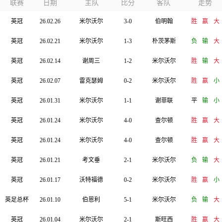
联赛
日期
主队
比分
客队
走势
英冠
26.02.26
米尔沃尔
3-0
伯明翰
胜
赢
大
英冠
26.02.21
米尔沃尔
1-3
朴茨茅斯
负
输
大
英冠
26.02.14
谢周三
1-2
米尔沃尔
胜
输
大
英冠
26.02.07
雷克瑟姆
0-2
米尔沃尔
胜
赢
小
英冠
26.01.31
米尔沃尔
1-1
谢菲联
平
输
小
英冠
26.01.24
米尔沃尔
4-0
查尔顿
胜
赢
大
英冠
26.01.24
米尔沃尔
4-0
查尔顿
胜
赢
大
英冠
26.01.21
考文垂
2-1
米尔沃尔
负
输
大
英冠
26.01.17
沃特福德
0-2
米尔沃尔
胜
赢
小
英足总杯
26.01.10
伯恩利
5-1
米尔沃尔
负
输
大
英冠
26.01.04
米尔沃尔
2-1
斯旺西
胜
赢
大