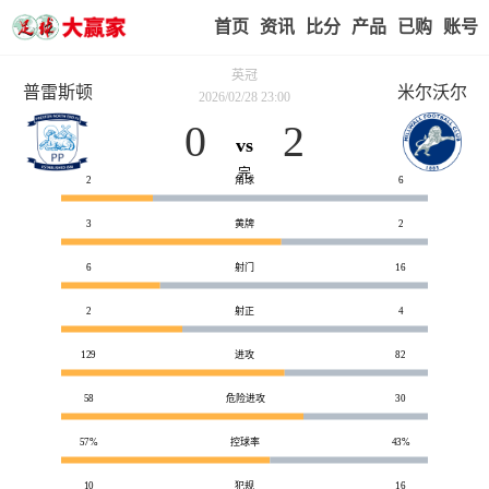
首页
赢家视点
赛事比分
实战版入口
我的业
英冠
普雷斯顿
米尔沃尔
2026/02/28 23:00
0
2
vs
技术统计
完
2
角球
6
3
黄牌
2
6
射门
16
2
射正
4
129
进攻
82
58
危险进攻
30
57%
控球率
43%
10
犯规
16