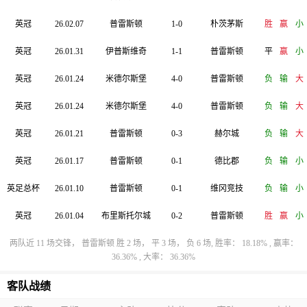
英冠
26.02.07
普雷斯顿
1-0
朴茨茅斯
胜
赢
小
英冠
26.01.31
伊普斯维奇
1-1
普雷斯顿
平
赢
小
英冠
26.01.24
米德尔斯堡
4-0
普雷斯顿
负
输
大
英冠
26.01.24
米德尔斯堡
4-0
普雷斯顿
负
输
大
英冠
26.01.21
普雷斯顿
0-3
赫尔城
负
输
大
英冠
26.01.17
普雷斯顿
0-1
德比郡
负
输
小
英足总杯
26.01.10
普雷斯顿
0-1
维冈竞技
负
输
小
英冠
26.01.04
布里斯托尔城
0-2
普雷斯顿
胜
赢
小
两队近 11 场交锋， 普雷斯顿 胜 2 场， 平 3 场， 负 6 场, 胜率： 18.18% , 赢率：
36.36% , 大率： 36.36%
客队战绩