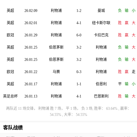
英超
26.02.09
利物浦
1-2
曼城
负
输
小
英超
26.02.01
利物浦
4-1
纽卡斯尔联
胜
赢
大
欧冠
26.01.29
利物浦
6-0
卡拉巴克
胜
赢
大
英超
26.01.25
伯恩茅斯
3-2
利物浦
负
输
大
英超
26.01.25
伯恩茅斯
3-2
利物浦
负
输
大
欧冠
26.01.22
马赛
0-3
利物浦
胜
赢
走
英超
26.01.17
利物浦
1-1
伯恩利
平
输
小
英足总杯
26.01.13
利物浦
4-1
巴恩斯利
胜
输
大
两队近 11 场交锋， 利物浦 胜 7 场， 平 1 场， 负 3 场, 胜率： 63.64% , 赢率：
54.55% , 大率： 54.55%
客队战绩