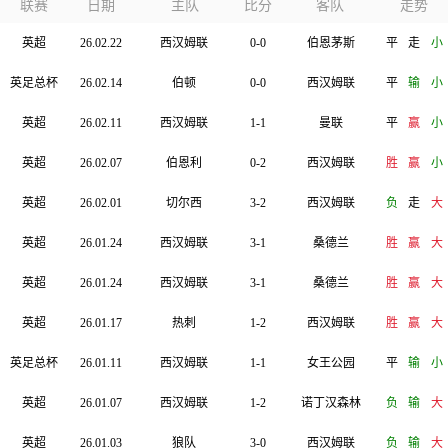
联赛
日期
主队
比分
客队
走势
英超
26.02.22
西汉姆联
0-0
伯恩茅斯
平
走
小
英足总杯
26.02.14
伯顿
0-0
西汉姆联
平
输
小
英超
26.02.11
西汉姆联
1-1
曼联
平
赢
小
英超
26.02.07
伯恩利
0-2
西汉姆联
胜
赢
小
英超
26.02.01
切尔西
3-2
西汉姆联
负
走
大
英超
26.01.24
西汉姆联
3-1
桑德兰
胜
赢
大
英超
26.01.24
西汉姆联
3-1
桑德兰
胜
赢
大
英超
26.01.17
热刺
1-2
西汉姆联
胜
赢
大
英足总杯
26.01.11
西汉姆联
1-1
女王公园
平
输
小
英超
26.01.07
西汉姆联
1-2
诺丁汉森林
负
输
大
英超
26.01.03
狼队
3-0
西汉姆联
负
输
大