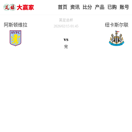
首页
赢家视点
赛事比分
实战版入口
我的业
英足总杯
阿斯顿维拉
纽卡斯尔联
2026/02/15 01:45
vs
完