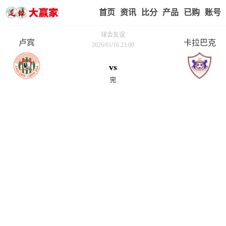
首页
赢家视点
赛事比分
实战版入口
我的业
球会友谊
卢宾
卡拉巴克
2026/01/16 23:00
vs
完