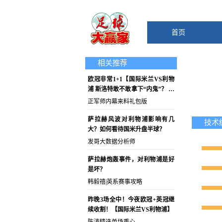
首页
相关推荐
欧冠非常1+1【国际米兰VS利物
浦 斯洛特敢不敢拿下“内鬼”？ 胜
负+入球+比分】
正军师内幕来料礼包版
萨拉赫风波对利物浦影响有几
技术
大？如何看待国米升盘半球？
发哥大数据分析师
萨拉赫炮轰事件，对利物浦是好
是坏？
韩毅禧|英系赛事攻略
昨晚3场全中！今夜欧冠+英冠继
续收割！【国际米兰VS利物浦】