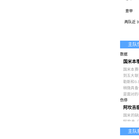
意甲
两队近 10
欧冠
意甲
主队
意甲
数据
意甲
国米本
国米本赛
到五大联
勒斯和0
稍微具备
是面对的
伤停
阿坎吉
国米的缺
阿坎吉（
球）和达
主队
补中卫比