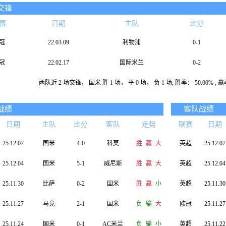
交锋
赛
日期
主队
比分
冠
22.03.09
利物浦
0-1
冠
22.02.17
国际米兰
0-2
两队近 2 场交锋， 国米 胜 1 场， 平 0 场， 负 1 场, 胜率： 50.00% , 赢率
战绩
客队战绩
日期
主队
比分
客队
走势
联赛
日期
25.12.07
国米
4-0
科莫
胜
赢
大
英超
25.12.07
25.12.04
国米
5-1
威尼斯
胜
赢
大
英超
25.12.04
25.11.30
比萨
0-2
国米
胜
赢
小
英超
25.11.30
25.11.27
马竞
2-1
国米
负
输
大
欧冠
25.11.27
25.11.24
国米
0-1
AC米兰
负
输
小
英超
25.11.22