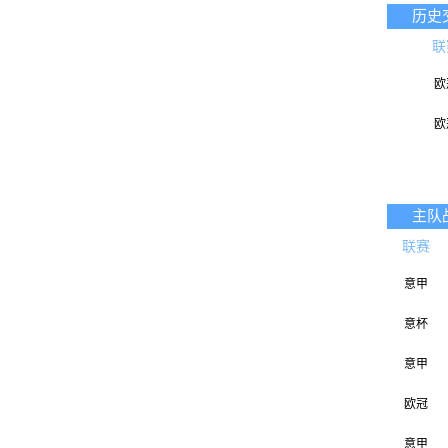
历史
联
欧
欧
主队
联赛
意甲
意杯
意甲
欧冠
意甲