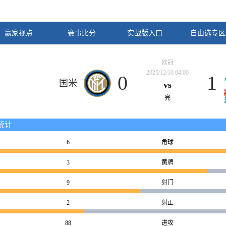
赢家视点
赛事比分
实战版入口
自由选专区
欧冠
2025/12/10 04:00
0
1
国米
vs
完
统计
6
角球
3
黄牌
9
射门
2
射正
88
进攻