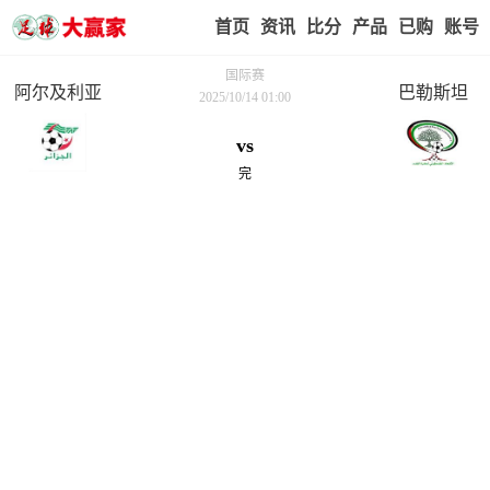
首页
赢家视点
赛事比分
实战版入口
我的业
国际赛
阿尔及利亚
巴勒斯坦
2025/10/14 01:00
vs
完