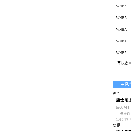
WNBA
WNBA
WNBA
WNBA
WNBA
两队近 10
WNBA
WNBA
主队
WNBA
新闻
WNBA
康太阳
康太阳上
卫拉康连
101分
伤停