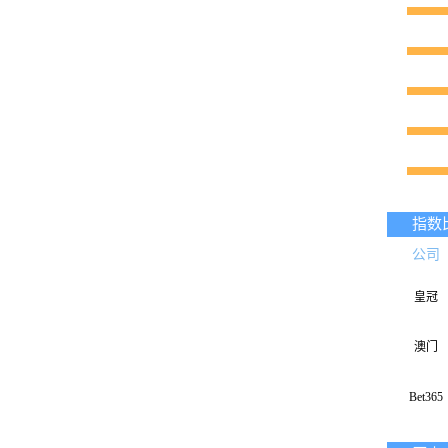
指数
公司
皇冠
澳门
Bet365