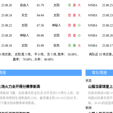
25.08.26
自由人
81-79
太阳
负
赢
大
WNBA
25.08.25
25.08.24
天空
84-94
太阳
胜
赢
大
WNBA
25.08.23
25.08.22
太阳
67-56
神秘人
胜
赢
小
WNBA
25.08.22
25.08.20
神秘人
69-80
太阳
胜
赢
小
WNBA
25.08.20
25.08.18
太阳
93-99
狂热
负
输
大
WNBA
25.08.17
 场交锋， 太阳 胜 5 场， 平 0 场， 负 5 场, 胜率： 50.00% ,
两队近 10 场交锋， 
25.08.14
太阳
71-62
天空
胜
赢
小
WNBA
25.08.11
赢率： 70.00% , 大率： 60.00%
25.08.12
女武神
74-57
太阳
负
输
小
WNBA
25.08.09
情报
客队情报
25.08.11
王牌
94-86
太阳
负
赢
大
WNBA
25.08.06
状态
25.08.08
火花
102-91
太阳
负
输
大
WNBA
25.08.03
上场火力全开得分赛季新高
山猫当家球星上
场客战飞翼，此役康太阳全队多点开花共5人得分上双，后
在复出首战16投1
续两场得到生涯新高的22分，最终康太阳101-95力克对手。
场面对风暴手感不佳
也创下康太阳本赛季单场新高。
板。30.4%的投
新闻