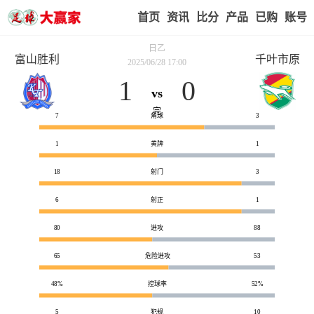
首页
赢家视点
赛事比分
实战版入口
我的业
日乙
富山胜利
千叶市原
2025/06/28 17:00
1
0
vs
技术统计
完
7
角球
3
1
黄牌
1
18
射门
3
6
射正
1
80
进攻
88
65
危险进攻
53
48%
控球率
52%
5
犯规
10