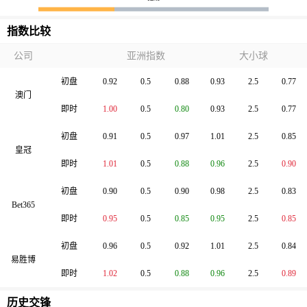
指数比较
公司
亚洲指数
大小球
初盘
0.92
0.5
0.88
0.93
2.5
0.77
澳门
即时
1.00
0.5
0.80
0.93
2.5
0.77
初盘
0.91
0.5
0.97
1.01
2.5
0.85
皇冠
即时
1.01
0.5
0.88
0.96
2.5
0.90
初盘
0.90
0.5
0.90
0.98
2.5
0.83
Bet365
即时
0.95
0.5
0.85
0.95
2.5
0.85
初盘
0.96
0.5
0.92
1.01
2.5
0.84
易胜博
即时
1.02
0.5
0.88
0.96
2.5
0.89
历史交锋