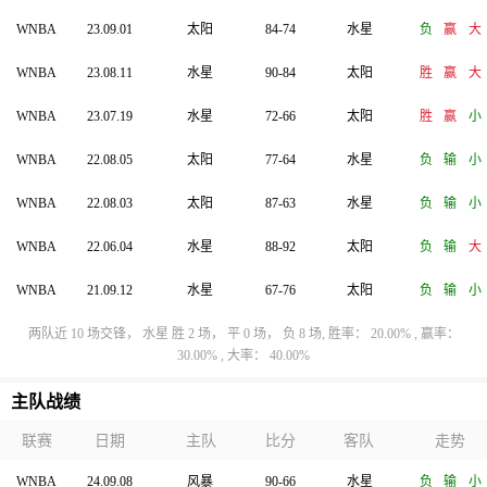
WNBA
23.09.01
太阳
84-74
水星
负
赢
大
WNBA
23.08.11
水星
90-84
太阳
胜
赢
大
WNBA
23.07.19
水星
72-66
太阳
胜
赢
小
WNBA
22.08.05
太阳
77-64
水星
负
输
小
WNBA
22.08.03
太阳
87-63
水星
负
输
小
WNBA
22.06.04
水星
88-92
太阳
负
输
大
WNBA
21.09.12
水星
67-76
太阳
负
输
小
两队近 10 场交锋， 水星 胜 2 场， 平 0 场， 负 8 场, 胜率： 20.00% , 赢率：
30.00% , 大率： 40.00%
主队战绩
联赛
日期
主队
比分
客队
走势
WNBA
24.09.08
风暴
90-66
水星
负
输
小