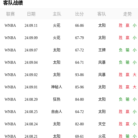
客队战绩
联赛
日期
主队
比分
客队
走势
WNBA
24.09.11
火花
66-86
太阳
胜
赢
小
WNBA
24.09.09
火花
67-79
太阳
胜
赢
小
WNBA
24.09.07
太阳
67-72
王牌
负
输
小
WNBA
24.09.04
太阳
64-71
风暴
负
输
小
WNBA
24.09.02
太阳
93-86
风暴
胜
赢
大
WNBA
24.09.01
神秘人
85-96
太阳
胜
赢
大
WNBA
24.08.29
狂热
84-80
太阳
负
输
小
WNBA
24.08.25
自由人
64-72
太阳
胜
赢
小
WNBA
24.08.24
太阳
82-80
天空
胜
赢
小
WNBA
24.08.21
太阳
69-61
火花
胜
输
小