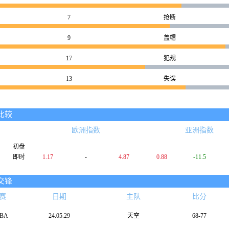
7
抢断
9
盖帽
17
犯规
13
失误
比较
欧洲指数
亚洲指数
初盘
即时
1.17
-
4.87
0.88
-11.5
交锋
赛
日期
主队
比分
BA
24.05.29
天空
68-77