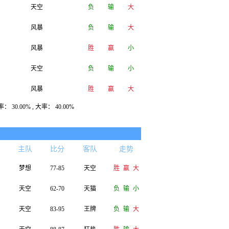
天空
负
输
大
风暴
负
输
大
风暴
胜
赢
小
天空
负
输
小
风暴
胜
赢
大
 30.00% , 大率： 40.00%
风暴
负
输
小
天空
胜
输
小
主队
比分
客队
走势
天空
负
输
大
梦想
77-85
天空
胜
赢
大
天空
负
输
小
天空
62-70
天猫
负
输
小
天空
83-95
王牌
负
输
大