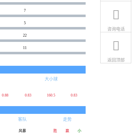
7
5
咨询电话
22
11
返回顶部
大小球
0.88
0.83
160.5
0.83
客队
走势
风暴
胜
赢
小