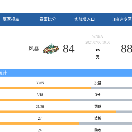
赢家视点
赛事比分
实战版入口
自由选专区
WNBA
2024/07/06 10:00
84
8
风暴
vs
完
统计
30/65
投篮
3/18
3分
21/26
罚球
27
篮板
24
助攻