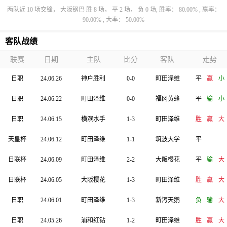
两队近 10 场交锋， 大阪钢巴 胜 8 场， 平 2 场， 负 0 场, 胜率： 80.00% , 赢率：
90.00% , 大率： 50.00%
客队战绩
联赛
日期
主队
比分
客队
走势
日职
24.06.26
神户胜利
0-0
町田泽维
平
赢
小
日职
24.06.22
町田泽维
0-0
福冈黄蜂
平
输
小
日职
24.06.15
横滨水手
1-3
町田泽维
胜
赢
大
天皇杯
24.06.12
町田泽维
1-1
筑波大学
平
日联杯
24.06.09
町田泽维
2-2
大阪樱花
平
输
大
日联杯
24.06.05
大阪樱花
1-3
町田泽维
胜
赢
大
日职
24.06.01
町田泽维
1-3
新泻天鹅
负
输
大
日职
24.05.26
浦和红钻
1-2
町田泽维
胜
赢
大