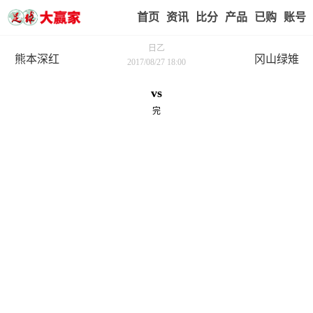
首页
赢家视点
赛事比分
实战版入口
我的业
日乙
熊本深红
冈山绿雉
2017/08/27 18:00
vs
完