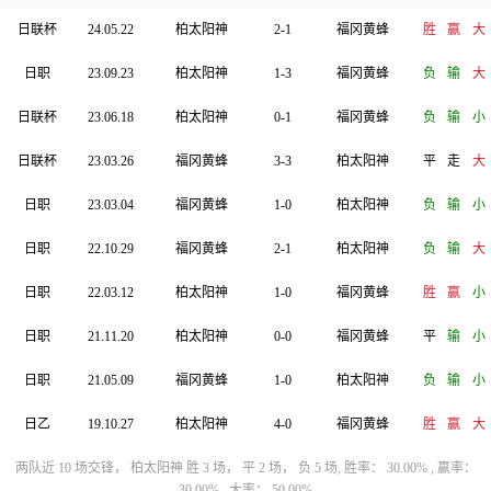
日联杯
24.05.22
柏太阳神
2-1
福冈黄蜂
胜
赢
大
日职
23.09.23
柏太阳神
1-3
福冈黄蜂
负
输
大
日联杯
23.06.18
柏太阳神
0-1
福冈黄蜂
负
输
小
日联杯
23.03.26
福冈黄蜂
3-3
柏太阳神
平
走
大
日职
23.03.04
福冈黄蜂
1-0
柏太阳神
负
输
小
日职
22.10.29
福冈黄蜂
2-1
柏太阳神
负
输
大
日职
22.03.12
柏太阳神
1-0
福冈黄蜂
胜
赢
小
日职
21.11.20
柏太阳神
0-0
福冈黄蜂
平
输
小
日职
21.05.09
福冈黄蜂
1-0
柏太阳神
负
输
小
日乙
19.10.27
柏太阳神
4-0
福冈黄蜂
胜
赢
大
两队近 10 场交锋， 柏太阳神 胜 3 场， 平 2 场， 负 5 场, 胜率： 30.00% , 赢率：
30.00% , 大率： 50.00%