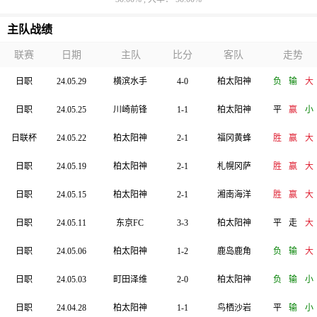
主队战绩
联赛
日期
主队
比分
客队
走势
日职
24.05.29
横滨水手
4-0
柏太阳神
负
输
大
日职
24.05.25
川崎前锋
1-1
柏太阳神
平
赢
小
日联杯
24.05.22
柏太阳神
2-1
福冈黄蜂
胜
赢
大
日职
24.05.19
柏太阳神
2-1
札幌冈萨
胜
赢
大
日职
24.05.15
柏太阳神
2-1
湘南海洋
胜
赢
大
日职
24.05.11
东京FC
3-3
柏太阳神
平
走
大
日职
24.05.06
柏太阳神
1-2
鹿岛鹿角
负
输
大
日职
24.05.03
町田泽维
2-0
柏太阳神
负
输
小
日职
24.04.28
柏太阳神
1-1
鸟栖沙岩
平
输
小