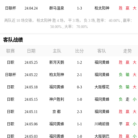
日联杯
24.04.24
群马温泉
1-3
柏太阳神
胜
赢
大
两队近 10 场交锋， 柏太阳神 胜 4 场， 平 3 场， 负 3 场, 胜率： 40.00% , 赢率：
50.00% , 大率： 70.00%
客队战绩
联赛
日期
主队
比分
客队
走势
日职
24.05.25
新泻天鹅
1-2
福冈黄蜂
胜
赢
大
日联杯
24.05.22
柏太阳神
2-1
福冈黄蜂
负
输
大
日职
24.05.18
福冈黄蜂
0-3
大阪樱花
负
输
大
日职
24.05.15
神户胜利
1-0
福冈黄蜂
负
走
小
日职
24.05.11
京 都
2-3
福冈黄蜂
胜
赢
大
日职
24.05.06
福冈黄蜂
1-1
川崎前锋
平
赢
小
日职
24.05.03
福冈黄蜂
1-0
大阪钢巴
胜
赢
小