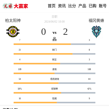
首页
赢家视点
赛事比分
实战版入口
我的业
日职
柏太阳神
福冈黄蜂
2024/06/02 18:00
0
2
vs
技术统计
完
7
角球
3
21
射门
8
4
射正
3
109
进攻
108
54
危险进攻
44
58%
控球率
42%
10
犯规
9