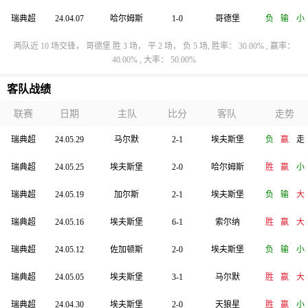
瑞典超
24.04.07
哈尔姆斯
1-0
哥德堡
负
输
小
两队近 10 场交锋， 哥德堡 胜 3 场， 平 2 场， 负 5 场, 胜率： 30.00% , 赢率：
40.00% , 大率： 50.00%
客队战绩
联赛
日期
主队
比分
客队
走势
瑞典超
24.05.29
马尔默
2-1
埃夫斯堡
负
赢
走
瑞典超
24.05.25
埃夫斯堡
2-0
哈尔姆斯
胜
赢
小
瑞典超
24.05.19
加尔斯
2-1
埃夫斯堡
负
输
大
瑞典超
24.05.16
埃夫斯堡
6-1
索尔纳
胜
赢
大
瑞典超
24.05.12
佐加顿斯
2-0
埃夫斯堡
负
输
小
瑞典超
24.05.05
埃夫斯堡
3-1
马尔默
胜
赢
大
瑞典超
24.04.30
埃夫斯堡
2-0
天狼星
胜
赢
小