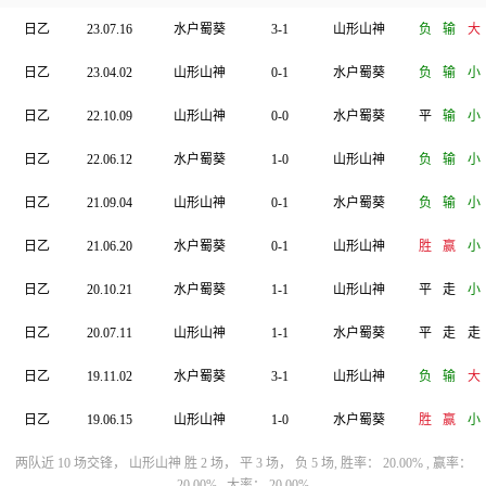
日乙
23.07.16
水户蜀葵
3-1
山形山神
负
输
大
日乙
23.04.02
山形山神
0-1
水户蜀葵
负
输
小
日乙
22.10.09
山形山神
0-0
水户蜀葵
平
输
小
日乙
22.06.12
水户蜀葵
1-0
山形山神
负
输
小
日乙
21.09.04
山形山神
0-1
水户蜀葵
负
输
小
日乙
21.06.20
水户蜀葵
0-1
山形山神
胜
赢
小
日乙
20.10.21
水户蜀葵
1-1
山形山神
平
走
小
日乙
20.07.11
山形山神
1-1
水户蜀葵
平
走
走
日乙
19.11.02
水户蜀葵
3-1
山形山神
负
输
大
日乙
19.06.15
山形山神
1-0
水户蜀葵
胜
赢
小
两队近 10 场交锋， 山形山神 胜 2 场， 平 3 场， 负 5 场, 胜率： 20.00% , 赢率：
20.00% , 大率： 20.00%