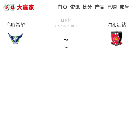
首页
赢家视点
赛事比分
实战版入口
我的业
日联杯
鸟取希望
浦和红钻
2024/04/24 18:30
vs
完