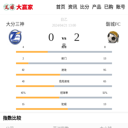
首页
赢家视点
赛事比分
实战版入口
我的业
日乙
大分三神
磐城FC
2024/04/21 13:00
0
2
vs
技术统计
完
4
角球
8
2
射门
13
82
进攻
95
43
危险进攻
65
45%
控球率
55%
15
犯规
13
指数比较