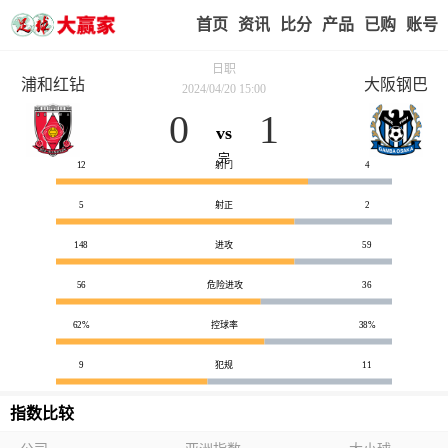
首页
赢家视点
赛事比分
实战版入口
我的业
日职
浦和红钻
大阪钢巴
2024/04/20 15:00
0
1
vs
技术统计
完
12
射门
4
5
射正
2
148
进攻
59
56
危险进攻
36
62%
控球率
38%
9
犯规
11
指数比较