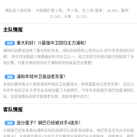
两队近 9 场交锋， 大阪钢巴 胜 4 场， 平 2 场， 负 3 场, 胜率： 44.44% , 赢率：
55.56% , 大率： 33.33%
主队情报
重大利好！J1最强中卫回归主力浦和！
新闻
浦和红钻赛前迎来了重大利好消息，球队的后防核心亚历山大·舒尔茨伤愈回归训
练！ 舒尔茨无疑是J1联赛最好的中后卫之一，他之前因为伤病问题已经缺席了多
场比赛，丹麦大闸的回归对于浦和的防线来说至关重要！
浦和年轻中卫首战老东家！
渊源
本场比赛的焦点人物是浦和年轻后卫佐藤瑶大，他将直面自己的老东家！ 这位25
岁的年轻后卫在大学毕业后就加盟了大阪钢巴，今年年初他离开钢巴加盟浦和红
钻，这是他离队后首次直面老东家，他会有额外动力！
客队情报
送分童子？钢巴已经被对手4连杀！
渊源
大阪钢巴近年来面对浦和红钻的战绩可以说是相当惨淡，他们完全沦为对手的送
分童子！ 大阪钢巴最近4次在正式比赛面对浦和红钻全部输球，战绩惨淡，钢巴