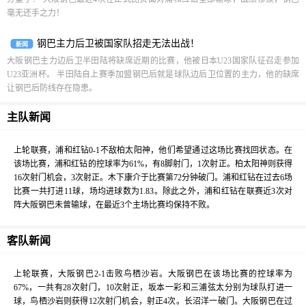
毫无还手之力！
钢巴主力后卫被国家队招走无法出战！
新闻
大阪钢巴主力边后卫半田陆将缺席近期的比赛，他被日本U23国家队征召走参加
U23亚洲杯。 半田陆自上赛季加盟钢巴后就是球队边后卫位置的主力，他的缺席
让钢巴后防线存在隐患。
主队新闻
上轮联赛，浦和红钻0-1不敌柏太阳神，他们希望通过这场比赛找回状态。在
该场比赛，浦和红钻的控球率为61%，有8脚射门，1次射正。柏太阳神则获得
16次射门机会，3次射正。木下康介于比赛第72分钟破门。浦和红钻在过去6场
比赛一共打进11球，场均进球数为1.83。除此之外，浦和红钻在联赛近3次对
阵大阪钢巴未曾输球，在最近3个主场比赛均保持不败。
客队新闻
上轮联赛，大阪钢巴2-1击败鸟栖沙岩。大阪钢巴在该场比赛的控球率为
67%，一共有28次射门，10次射正，坂本一彩和三浦弦太分别为球队打进一
球，鸟栖沙岩则获得12次射门机会，射正4次。长沼洋一破门。大阪钢巴在过