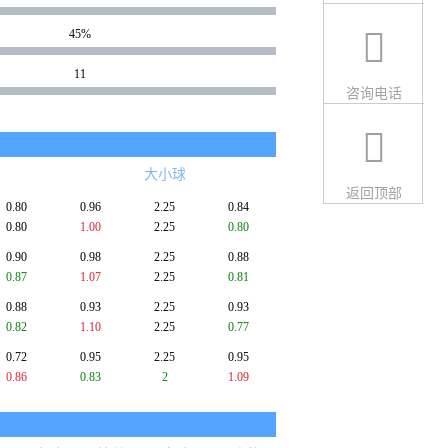
45%
11
咨询电话
大小球
返回顶部
0.80
0.96
2.25
0.84
0.80
1.00
2.25
0.80
0.90
0.98
2.25
0.88
0.87
1.07
2.25
0.81
0.88
0.93
2.25
0.93
0.82
1.10
2.25
0.77
0.72
0.95
2.25
0.95
0.86
0.83
2
1.09