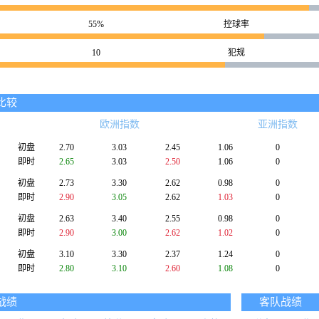
55%
控球率
10
犯规
比较
欧洲指数
亚洲指数
初盘
2.70
3.03
2.45
1.06
0
即时
2.65
3.03
2.50
1.06
0
初盘
2.73
3.30
2.62
0.98
0
即时
2.90
3.05
2.62
1.03
0
初盘
2.63
3.40
2.55
0.98
0
即时
2.90
3.00
2.62
1.02
0
初盘
3.10
3.30
2.37
1.24
0
即时
2.80
3.10
2.60
1.08
0
战绩
客队战绩