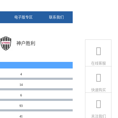
电子版专区
联系我们
神户胜利
在线客服
4
14
快速购买
6
93
关注我们
41