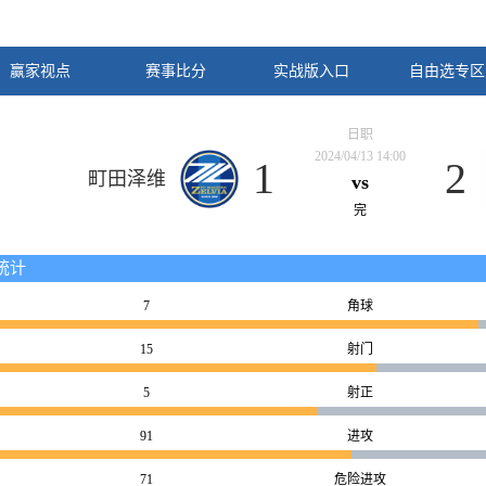
赢家视点
赛事比分
实战版入口
自由选专区
日职
2024/04/13 14:00
1
2
町田泽维
vs
完
统计
7
角球
15
射门
5
射正
91
进攻
71
危险进攻