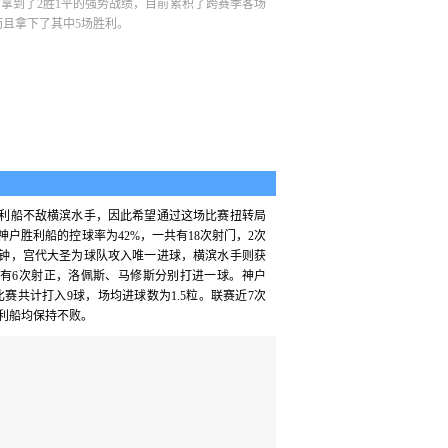
户拿到了2胜1平的强势战绩，目前累积了跨赛季客场
而且拿下了其中5场胜利。
利船不敌横滨水手，因此希望通过这场比赛扭转局
神户胜利船的控球率为42%，一共有18次射门，2次
分钟，宫代大圣为球队攻入唯一进球，横滨水手则获
，有6次射正，洛佩斯、马修斯分别打进一球。神户
比赛共计打入9球，场均进球数为1.5粒。联赛近7次
利船均保持不败。