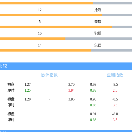
12
抢断
5
盖帽
10
犯规
14
失误
比较
欧洲指数
亚洲指数
初盘
1.27
-
3.70
0.93
-8.5
即时
1.25
-
3.94
0.88
2.5
初盘
1.20
-
3.95
0.90
-8.5
即时
0.86
3.5
初盘
0.91
-8.0
即时
0.86
3.5