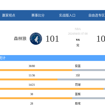
赢家视点
赛事比分
实战版入口
自由选专区
NBA
2024/04/01 07:00
101
1
森林狼
vs
完
统计
38/80
投篮
11/36
3分
14/21
罚球
38
篮板
28
助攻