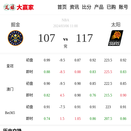
首页
赢家视点
赛事比分
实战版入口
我的业
NBA
掘金
太阳
2024/03/06 11:00
107
117
vs
指数比较
完
公司
亚洲指数
大小球
初盘
0.99
-9.5
0.87
0.92
223.5
0.92
皇冠
即时
0.88
-8.5
0.88
0.83
225.5
0.83
初盘
0.90
-9.5
0.90
0.85
222.5
0.85
澳门
即时
0.82
4.5
0.90
0.76
215.5
0.90
初盘
0.91
-7.5
0.91
0.91
223
0.91
Bet365
即时
0.74
1.5
1.05
0.86
207.5
0.86