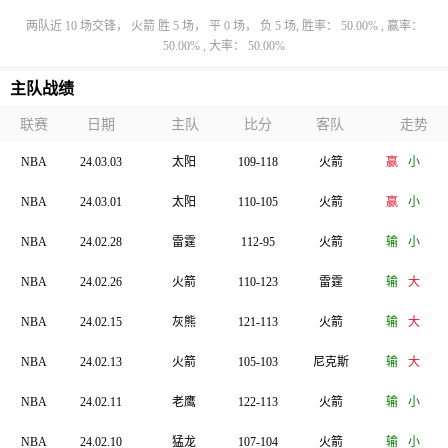
两队近 10 场交锋， 火箭 胜 5 场， 平 0 场， 负 5 场, 胜率： 50.00% , 赢率：
50.00% , 大率： 50.00%
主队战绩
联赛
日期
主队
比分
客队
走势
NBA
24.03.03
太阳
109-118
火箭
赢
小
NBA
24.03.01
太阳
110-105
火箭
赢
小
NBA
24.02.28
雷霆
112-95
火箭
输
小
NBA
24.02.26
火箭
110-123
雷霆
输
大
NBA
24.02.15
灰熊
121-113
火箭
输
大
NBA
24.02.13
火箭
105-103
尼克斯
输
大
NBA
24.02.11
老鹰
122-113
火箭
输
小
NBA
24.02.10
猛龙
107-104
火箭
输
小