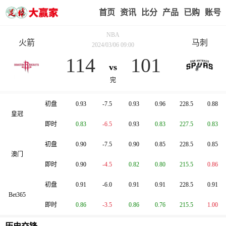
首页
赢家视点
赛事比分
实战版入口
我的业
NBA
火箭
马刺
2024/03/06 09:00
114
101
vs
指数比较
完
公司
亚洲指数
大小球
初盘
0.93
-7.5
0.93
0.96
228.5
0.88
皇冠
即时
0.83
-6.5
0.93
0.83
227.5
0.83
初盘
0.90
-7.5
0.90
0.85
228.5
0.85
澳门
即时
0.90
-4.5
0.82
0.80
215.5
0.86
初盘
0.91
-6.0
0.91
0.91
228.5
0.91
Bet365
即时
0.86
-3.5
0.86
0.76
215.5
1.00