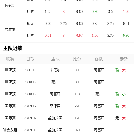
Bet365
即时
1.05
3
0.80
0.70
3.5
1.20
初盘
0.90
2.75
0.86
0.85
3.75
0.91
易胜博
即时
0.91
3
0.97
1.06
3.75
0.80
主队战绩
联赛
日期
主队
比分
客队
走势
世亚预
23.11.16
卡塔尔
8-1
阿富汗
输
大
世亚预
23.10.17
蒙古
0-1
阿富汗
世亚预
23.10.12
阿富汗
1-0
蒙古
输
小
国际赛
23.09.12
菲律宾
2-1
阿富汗
输
大
国际赛
23.09.07
孟加拉国
1-1
阿富汗
走
大
球会友谊
23.09.03
孟加拉国
0-0
阿富汗