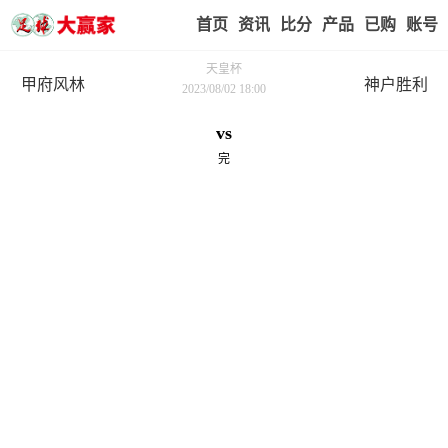
首页
赢家视点
赛事比分
实战版入口
我的业
天皇杯
甲府风林
神户胜利
2023/08/02 18:00
vs
完