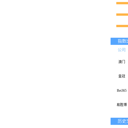
指数
公司
澳门
皇冠
Bet365
易胜博
历史