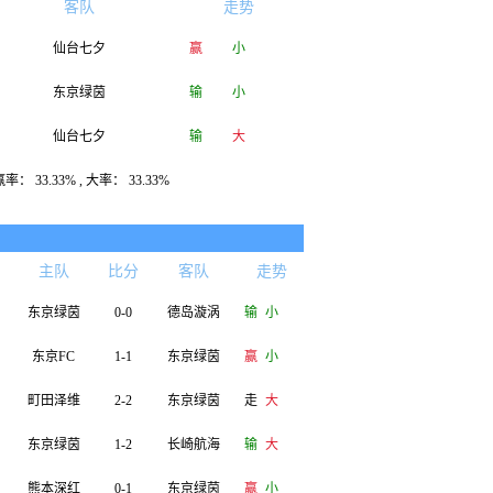
客队
走势
仙台七夕
赢
小
东京绿茵
输
小
仙台七夕
输
大
： 33.33% , 大率： 33.33%
主队
比分
客队
走势
东京绿茵
0-0
德岛漩涡
输
小
东京FC
1-1
东京绿茵
赢
小
町田泽维
2-2
东京绿茵
走
大
东京绿茵
1-2
长崎航海
输
大
熊本深红
0-1
东京绿茵
赢
小