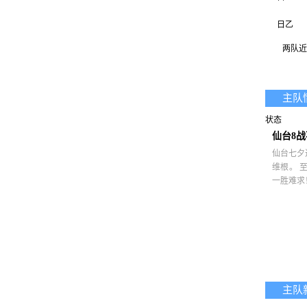
日乙
两队近 
日乙
日乙
主队
天皇杯
状态
日乙
仙台8
仙台七夕
维根。 
一胜难求
主队