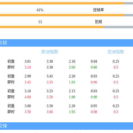
61%
控球率
13
犯规
比较
欧洲指数
亚洲指数
初盘
3.01
3.30
2.10
0.94
0.25
即时
3.24
3.30
2.00
0.80
0.5
初盘
2.99
3.45
2.20
0.93
0.25
即时
3.45
3.55
1.93
0.96
0.5
初盘
3.10
3.25
2.15
0.93
0.25
即时
4.00
3.50
1.90
0.90
0.5
初盘
3.00
3.50
2.20
0.95
0.25
即时
3.50
3.60
1.93
0.98
0.5
交锋