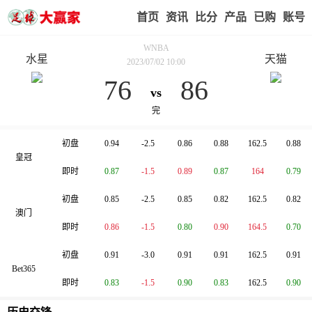
首页
赢家视点
赛事比分
实战版入口
我的业
WNBA
水星
天猫
2023/07/02 10:00
76
86
vs
指数比较
完
公司
亚洲指数
大小球
初盘
0.94
-2.5
0.86
0.88
162.5
0.88
皇冠
即时
0.87
-1.5
0.89
0.87
164
0.79
初盘
0.85
-2.5
0.85
0.82
162.5
0.82
澳门
即时
0.86
-1.5
0.80
0.90
164.5
0.70
初盘
0.91
-3.0
0.91
0.91
162.5
0.91
Bet365
即时
0.83
-1.5
0.90
0.83
162.5
0.90