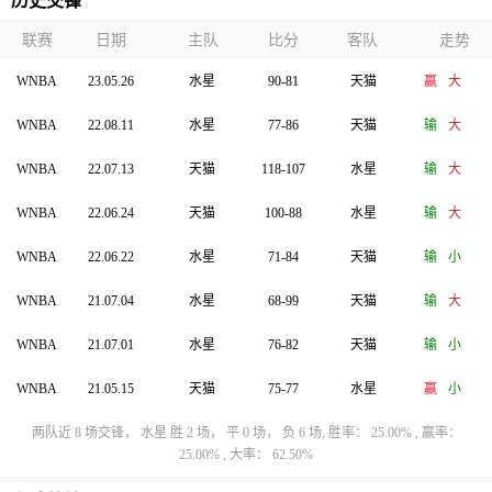
历史交锋
联赛
日期
主队
比分
客队
走势
WNBA
23.05.26
水星
90-81
天猫
赢
大
WNBA
22.08.11
水星
77-86
天猫
输
大
WNBA
22.07.13
天猫
118-107
水星
输
大
WNBA
22.06.24
天猫
100-88
水星
输
大
WNBA
22.06.22
水星
71-84
天猫
输
小
WNBA
21.07.04
水星
68-99
天猫
输
大
WNBA
21.07.01
水星
76-82
天猫
输
小
WNBA
21.05.15
天猫
75-77
水星
赢
小
两队近 8 场交锋， 水星 胜 2 场， 平 0 场， 负 6 场, 胜率： 25.00% , 赢率：
25.00% , 大率： 62.50%