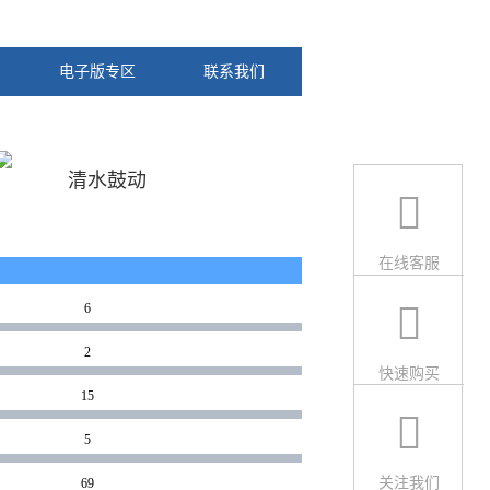
电子版专区
联系我们
清水鼓动
在线客服
6
2
快速购买
15
5
关注我们
69