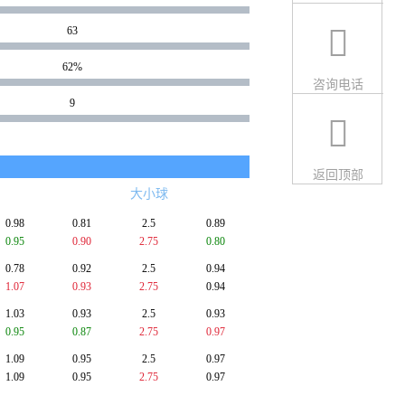
63
62%
咨询电话
9
返回顶部
大小球
0.98
0.81
2.5
0.89
0.95
0.90
2.75
0.80
0.78
0.92
2.5
0.94
1.07
0.93
2.75
0.94
1.03
0.93
2.5
0.93
0.95
0.87
2.75
0.97
1.09
0.95
2.5
0.97
1.09
0.95
2.75
0.97