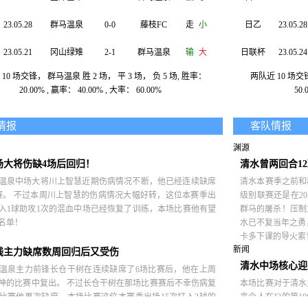
23.05.28
群马温泉
0-0
藤枝FC
走
小
日乙
23.05.28
23.05.21
冈山绿雉
2-1
群马温泉
输
大
日联杯
23.05.24
10 场交锋， 群马温泉 胜 2 场， 平 3 场， 负 5 场, 胜率：
两队近 10 场交锋
23.05.17
群马温泉
2-1
水户蜀葵
赢
大
日乙
23.05.21
20.00% , 赢率： 40.00% , 大率： 60.00%
50.
23.05.13
磐田喜悦
4-2
群马温泉
输
大
日乙
23.05.17
情报
客队情报
23.05.07
群马温泉
2-1
山口雷诺
赢
大
日乙
23.05.13
渊源
23.05.03
熊本深红
2-0
群马温泉
输
小
日乙
23.05.07
场大将伤缺4场后回归！
清水曾两回合1
温泉中场大将川上智慧近期伤病情况不断，他已经连续缺席
清水本赛季之前和
赛。 不过本周川上智慧的伤病情况大幅好转，这位本赛季出
级别联赛还是在20
打入1球助攻1次的混血中场已经恢复了训练，本场比赛他有望
群马的屠杀！压制
名单！
水已不复当年之勇
卡多下课的导火索
新闻
线主力缺席数周回归后又受伤
清水中场核心迎
温泉主力前锋长仓干树在连续缺席了6场比赛后，他在上周
神的比赛中复出。 不过长仓干树在那场比赛赛后不幸伤病复
本场比赛对于清水
比赛他再次缺席，本场比赛这位本赛季出场15次打入2球的
来个人在J2的第1