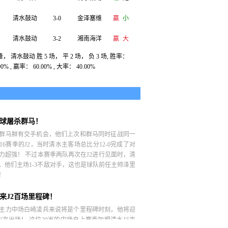
清水鼓动
3-0
金泽塞维
赢
小
清水鼓动
3-2
湘南海洋
赢
大
， 清水鼓动 胜 5 场， 平 2 场， 负 3 场, 胜率：
町田泽维
2-1
清水鼓动
输
大
00% , 赢率： 60.00% , 大率： 40.00%
千叶市原
1-0
清水鼓动
输
小
清水鼓动
5-0
藤枝FC
赢
大
清水鼓动
9-1
磐城FC
赢
大
2球屠杀群马！
群马鲜有交手机会，他们上次和群马同时征战同一
16赛季的J2，当时清水主客场总比分12-0完成了对
力超强！ 不过本赛季两队再次在J2进行见面时，清
，他们主场1-3不敌对手，这也是球队前任主帅泽里
！
来J2百场里程碑！
主力中场白崎凌兵来说将是个里程碑时刻，他将迎
00次出场！ 这位30岁的中场自上赛季加盟清水以来