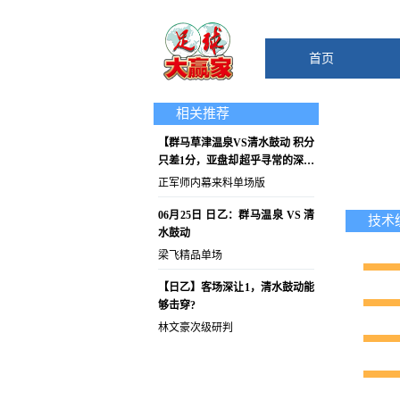
首页
相关推荐
【群马草津温泉VS清水鼓动 积分
只差1分，亚盘却超乎寻常的深，
为什么？ 胜负+入球+比分】
正军师内幕来料单场版
06月25日 日乙：群马温泉 VS 清
技术
水鼓动
梁飞精品单场
【日乙】客场深让1，清水鼓动能
够击穿?
林文豪次级研判