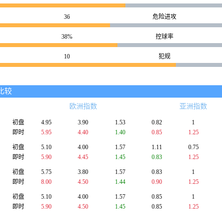
36
危险进攻
38%
控球率
10
犯规
比较
欧洲指数
亚洲指数
初盘
4.95
3.90
1.53
0.82
1
即时
5.95
4.40
1.40
0.85
1.25
初盘
5.10
4.00
1.57
1.11
0.75
即时
5.90
4.45
1.45
0.83
1.25
初盘
5.75
3.80
1.57
0.83
1
即时
8.00
4.50
1.44
0.90
1.25
初盘
5.10
4.00
1.57
0.85
1
即时
5.90
4.50
1.45
0.85
1.25