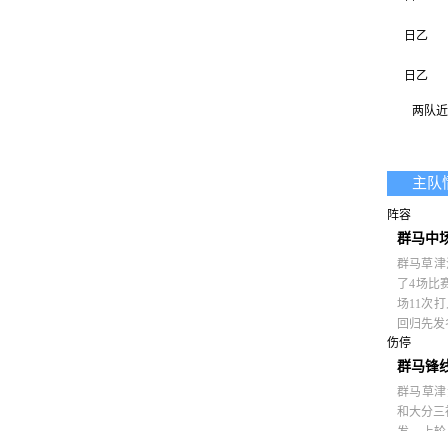
日乙
日乙
两队近 
日乙
日乙
主队
日乙
阵容
日乙
群马中
群马草津
了4场比
场11次
回归先发
伤停
群马锋
群马草津
和大分三
发，上轮