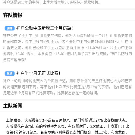
神户还是2017年的事情，上季大阪主场3-0轻取神户延续强势。
客队情报
神户全勤中卫新增三个月伤缺！
伤停
神户公布了主力中卫山川哲史的伤情，他将因为骨折缺席三个月！ 山川哲史前15
轮全部首发，是中卫线的绝对主力，这名全勤中卫的受伤对球队影响巨大！ 在山
川哲史之前，他们已经缺少了主力边后卫酒井高德（11场2球1助）和主力中卫菊
池流帆（2场）俩人，本多勇喜（15场）也因为鼻子骨折出战成疑，神户后防线的
伤情不容乐观！
神户半个月无正式比赛！
数据
神户上轮踢川崎的比赛因为台风被推迟，周中原计划的天皇杯比赛也因为和巴萨
的友谊赛推迟到下周，等于他们上次正式比赛还是5月27号的事情。 他们已经有
足足近半个月没有正式比赛可踢，比赛状态存在一定的疑问。
主队新闻
上轮联赛，大阪樱花1-3不敌名古屋鲸八，他们希望通过这场比赛找回状态。
大阪樱花在该场比赛的控球率为66%，有13脚射门，3次射正，卡皮夏巴于比
赛第4分钟首开纪录，名古屋鲸八则获得11次射门机会，射正7次，和泉龙司、