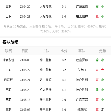
日职
23.04.29
大阪樱花
0-1
广岛三箭
输
小
日职
23.04.23
大阪樱花
1-0
柏太阳神
赢
小
两队近 10 场交锋， 大阪樱花 胜 6 场， 平 1 场， 负 3 场, 胜率： 60.00% , 赢率：
70.00% , 大率： 30.00%
客队战绩
联赛
日期
主队
比分
客队
走势
球会友谊
23.06.06
神户胜利
0-2
巴塞罗那
输
小
日职
23.05.27
神户胜利
3-2
东京FC
赢
大
日联杯
23.05.24
名古屋鲸
0-1
神户胜利
赢
小
日职
23.05.20
柏太阳神
1-1
神户胜利
输
小
日职
23.05.13
神户胜利
2-0
广岛三箭
赢
小
日职
23.05.07
神户胜利
3-0
横滨FC
赢
走