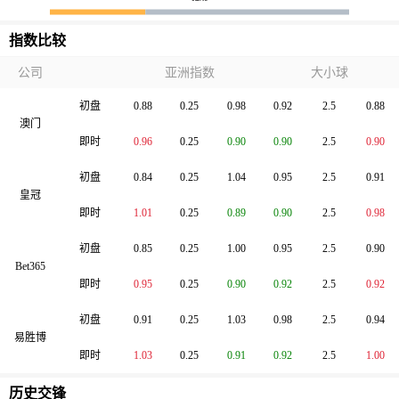
指数比较
公司
亚洲指数
大小球
初盘
0.88
0.25
0.98
0.92
2.5
0.88
澳门
即时
0.96
0.25
0.90
0.90
2.5
0.90
初盘
0.84
0.25
1.04
0.95
2.5
0.91
皇冠
即时
1.01
0.25
0.89
0.90
2.5
0.98
初盘
0.85
0.25
1.00
0.95
2.5
0.90
Bet365
即时
0.95
0.25
0.90
0.92
2.5
0.92
初盘
0.91
0.25
1.03
0.98
2.5
0.94
易胜博
即时
1.03
0.25
0.91
0.92
2.5
1.00
历史交锋