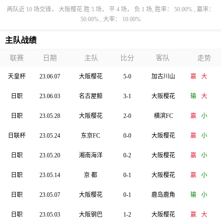
两队近 10 场交锋， 大阪樱花 胜 5 场， 平 4 场， 负 1 场, 胜率： 50.00% , 赢率：
50.00% , 大率： 10.00%
主队战绩
联赛
日期
主队
比分
客队
走势
天皇杯
23.06.07
大阪樱花
5-0
加古川山
赢
大
日职
23.06.03
名古屋鲸
3-1
大阪樱花
输
大
日职
23.05.28
大阪樱花
2-0
横滨FC
赢
小
日联杯
23.05.24
东京FC
0-0
大阪樱花
赢
小
日职
23.05.20
湘南海洋
0-2
大阪樱花
赢
小
日职
23.05.14
京 都
0-1
大阪樱花
赢
小
日职
23.05.07
大阪樱花
0-1
鹿岛鹿角
输
小
日职
23.05.03
大阪钢巴
1-2
大阪樱花
赢
大