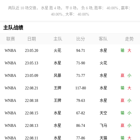
两队近 10 场交锋， 水星 胜 4 场， 平 0 场， 负 6 场, 胜率： 40.00% , 赢率：
40.00% , 大率： 40.00%
主队战绩
联赛
日期
主队
比分
客队
走势
WNBA
23.05.20
火花
94-71
水星
输
大
WNBA
23.05.13
水星
71-90
火花
WNBA
23.05.09
风暴
71-77
水星
赢
小
WNBA
22.08.21
王牌
117-80
水星
输
大
WNBA
22.08.18
王牌
79-63
水星
赢
小
WNBA
22.08.15
水星
67-82
天空
输
小
WNBA
22.08.13
水星
86-74
飞马
赢
小
WNBA
22.08.11
水星
77-86
天猫
输
大