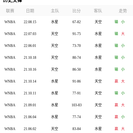
历史交锋
联赛
日期
主队
比分
客队
走势
WNBA
22.08.15
水星
67-82
天空
输
小
WNBA
22.07.03
天空
91-75
水星
输
大
WNBA
22.06.01
天空
73-70
水星
输
小
WNBA
21.10.18
天空
80-74
水星
输
小
WNBA
21.10.16
天空
86-50
水星
输
小
WNBA
21.10.14
水星
91-86
天空
赢
大
WNBA
21.10.11
水星
77-91
天空
输
小
WNBA
21.09.01
水星
103-83
天空
赢
大
WNBA
21.06.04
水星
77-74
天空
赢
小
WNBA
21.06.02
天空
83-84
水星
赢
大