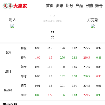
首页
赢家视点
赛事比分
实战版入口
我的业
NBA
湖人
尼克斯
2023/03/13 09:00
vs
指数比较
完
公司
亚洲指数
大小球
初盘
0.90
-2.5
0.96
0.92
225.5
0.92
皇冠
即时
1.00
-1.5
0.76
0.83
230.5
0.83
初盘
0.90
-1.5
0.90
0.85
232.5
0.85
澳门
即时
0.90
-1.5
0.82
0.70
230.5
0.96
初盘
0.91
-1.5
0.91
0.91
224.5
0.91
Bet365
即时
0.86
1.5
0.86
0.83
229.5
0.90