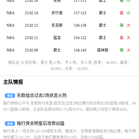
NBA
23.02.16
灰熊
117-111
爵士
输
小
NBA
23.02.14
步行者
117-123
爵士
赢
小
NBA
23.02.12
尼克斯
126-120
爵士
输
大
NBA
23.02.11
猛龙
116-122
爵士
赢
大
NBA
23.02.09
爵士
118-143
森林狼
输
大
两队近 10 场交锋， 爵士 胜 4 场， 平 0 场， 负 6 场, 胜率： 40.00% , 赢率：
40.00% , 大率： 60.00%
主队情报
东欧组合过去2场状态火热
状态
独行侠核心卢卡-东契奇与凯里-欧文在过去2场比赛分别合砍82分8篮板18助攻，64
分13篮板11助攻，占全队总得分的61.7%和50.8%。期间两人均至少得到30分。
独行侠全明星后攻势凶猛
状态
独行侠上一场主场126-130惜败太阳，据统计，全明星假期后的5场比赛，独行侠
场均轰下126.2分，远高于他们赛季场均114分，进攻火力凶猛。