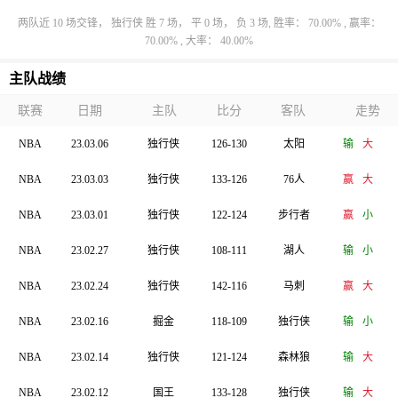
两队近 10 场交锋， 独行侠 胜 7 场， 平 0 场， 负 3 场, 胜率： 70.00% , 赢率：
70.00% , 大率： 40.00%
主队战绩
联赛
日期
主队
比分
客队
走势
NBA
23.03.06
独行侠
126-130
太阳
输
大
NBA
23.03.03
独行侠
133-126
76人
赢
大
NBA
23.03.01
独行侠
122-124
步行者
赢
小
NBA
23.02.27
独行侠
108-111
湖人
输
小
NBA
23.02.24
独行侠
142-116
马刺
赢
大
NBA
23.02.16
掘金
118-109
独行侠
输
小
NBA
23.02.14
独行侠
121-124
森林狼
输
大
NBA
23.02.12
国王
133-128
独行侠
输
大