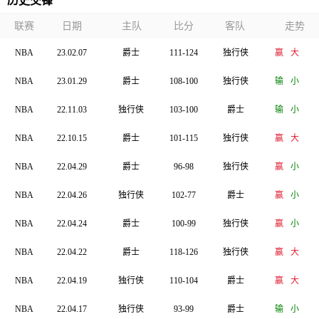
历史交锋
联赛
日期
主队
比分
客队
走势
NBA
23.02.07
爵士
111-124
独行侠
赢
大
NBA
23.01.29
爵士
108-100
独行侠
输
小
NBA
22.11.03
独行侠
103-100
爵士
输
小
NBA
22.10.15
爵士
101-115
独行侠
赢
大
NBA
22.04.29
爵士
96-98
独行侠
赢
小
NBA
22.04.26
独行侠
102-77
爵士
赢
小
NBA
22.04.24
爵士
100-99
独行侠
赢
小
NBA
22.04.22
爵士
118-126
独行侠
赢
大
NBA
22.04.19
独行侠
110-104
爵士
赢
大
NBA
22.04.17
独行侠
93-99
爵士
输
小