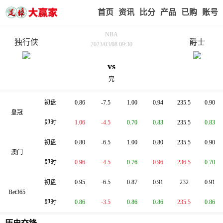
首页
赢家视点
赛事比分
实战版入口
我的业
NBA
独行侠
爵士
2023/03/08 09:30
vs
指数比较
完
公司
亚洲指数
大小球
初盘
0.86
-7.5
1.00
0.94
235.5
0.90
皇冠
即时
1.06
-4.5
0.70
0.83
235.5
0.83
初盘
0.80
-6.5
1.00
0.80
235.5
0.90
澳门
即时
0.96
-4.5
0.76
0.96
236.5
0.70
初盘
0.95
-6.5
0.87
0.91
232
0.91
Bet365
即时
0.86
-3.5
0.86
0.86
235.5
0.86