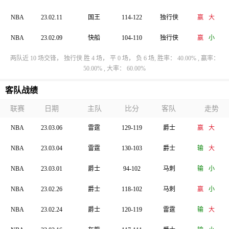
NBA
23.02.11
国王
114-122
独行侠
赢
大
NBA
23.02.09
快船
104-110
独行侠
赢
小
两队近 10 场交锋， 独行侠 胜 4 场， 平 0 场， 负 6 场, 胜率： 40.00% , 赢率：
50.00% , 大率： 60.00%
客队战绩
联赛
日期
主队
比分
客队
走势
NBA
23.03.06
雷霆
129-119
爵士
赢
大
NBA
23.03.04
雷霆
130-103
爵士
输
大
NBA
23.03.01
爵士
94-102
马刺
输
小
NBA
23.02.26
爵士
118-102
马刺
赢
小
NBA
23.02.24
爵士
120-119
雷霆
输
大