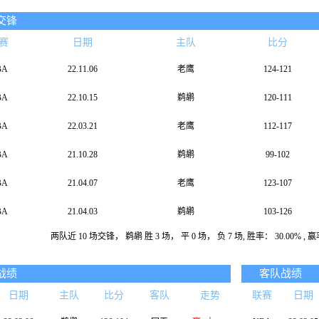
交锋
赛
日期
主队
比分
BA
22.11.06
老鹰
124-121
BA
22.10.15
鹈鹕
120-111
BA
22.03.21
老鹰
112-117
BA
21.10.28
鹈鹕
99-102
BA
21.04.07
老鹰
123-107
BA
21.04.03
鹈鹕
103-126
两队近 10 场交锋， 鹈鹕 胜 3 场， 平 0 场， 负 7 场, 胜率： 30.00% , 赢率：
BA
19.10.08
老鹰
109-133
BA
19.03.27
鹈鹕
120-130
战绩
客队战绩
日期
主队
比分
客队
走势
联赛
日期
BA
19.03.11
老鹰
128-116