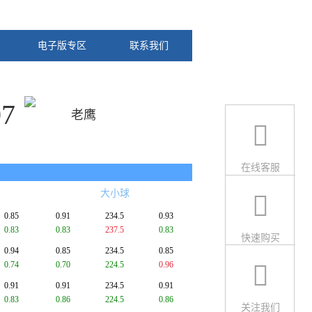
电子版专区
联系我们
07
老鹰
在线客服
大小球
0.85
0.91
234.5
0.93
0.83
0.83
237.5
0.83
快速购买
0.94
0.85
234.5
0.85
0.74
0.70
224.5
0.96
0.91
0.91
234.5
0.91
0.83
0.86
224.5
0.86
关注我们