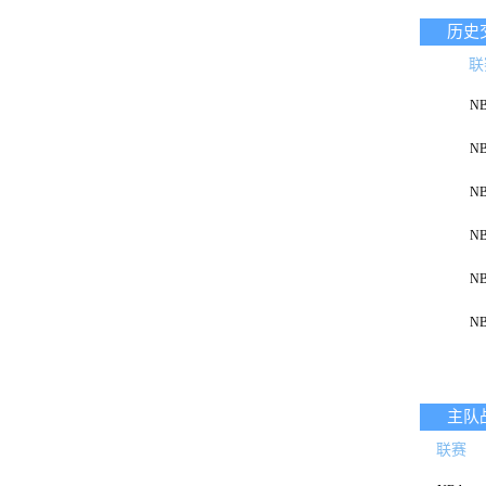
历史
联
N
N
N
N
N
N
N
N
主队
联赛
N