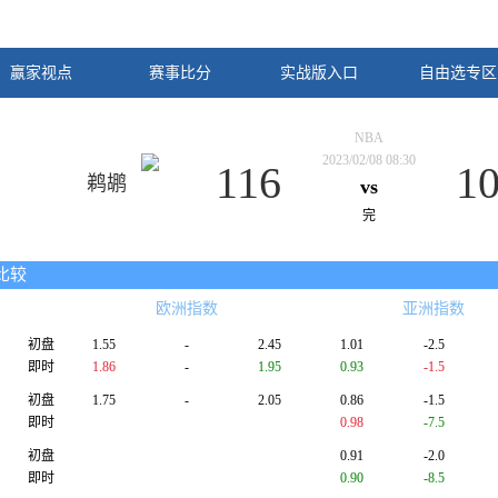
赢家视点
赛事比分
实战版入口
自由选专区
NBA
2023/02/08 08:30
116
1
鹈鹕
vs
完
比较
欧洲指数
亚洲指数
初盘
1.55
-
2.45
1.01
-2.5
即时
1.86
-
1.95
0.93
-1.5
初盘
1.75
-
2.05
0.86
-1.5
即时
0.98
-7.5
初盘
0.91
-2.0
即时
0.90
-8.5