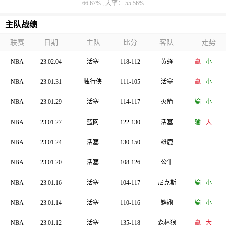
66.67% , 大率： 55.56%
主队战绩
联赛
日期
主队
比分
客队
走势
NBA
23.02.04
活塞
118-112
黄蜂
赢
小
NBA
23.01.31
独行侠
111-105
活塞
赢
小
NBA
23.01.29
活塞
114-117
火箭
输
小
NBA
23.01.27
篮网
122-130
活塞
输
大
NBA
23.01.24
活塞
130-150
雄鹿
NBA
23.01.20
活塞
108-126
公牛
NBA
23.01.16
活塞
104-117
尼克斯
输
小
NBA
23.01.14
活塞
110-116
鹈鹕
输
小
NBA
23.01.12
活塞
135-118
森林狼
赢
大