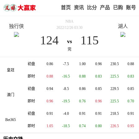
首页
赢家视点
赛事比分
实战版入口
我的业
NBA
独行侠
湖人
2022/12/26 03:30
124
115
vs
指数比较
完
公司
亚洲指数
大小球
初盘
0.86
-7.5
1.00
0.96
230.5
0.88
皇冠
即时
0.88
-16.5
0.88
0.83
225.5
0.83
初盘
0.94
-8.5
0.86
0.85
229.5
0.85
澳门
即时
0.96
-19.5
0.76
0.96
225.5
0.70
初盘
0.91
-4.0
0.91
0.91
218.5
0.91
Bet365
即时
1.05
-18.5
0.74
0.80
226.5
0.95