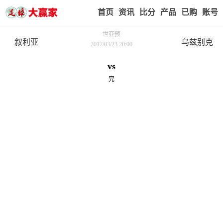
首页
赢家视点
赛事比分
实战版入口
我的业
世亚预
叙利亚
乌兹别克
2017/03/23 20:00
vs
完