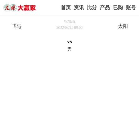
首页
赢家视点
赛事比分
实战版入口
我的业
WNBA
飞马
太阳
2022/08/25 09:00
vs
完