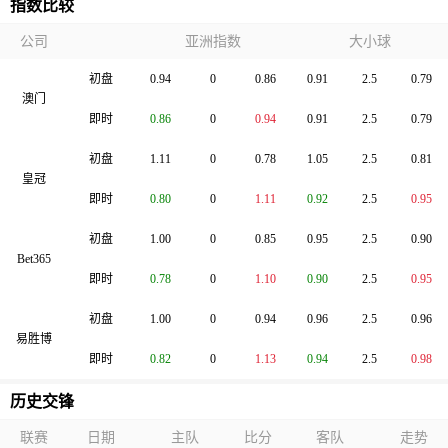
指数比较
公司
亚洲指数
大小球
初盘
0.94
0
0.86
0.91
2.5
0.79
澳门
即时
0.86
0
0.94
0.91
2.5
0.79
初盘
1.11
0
0.78
1.05
2.5
0.81
皇冠
即时
0.80
0
1.11
0.92
2.5
0.95
初盘
1.00
0
0.85
0.95
2.5
0.90
Bet365
即时
0.78
0
1.10
0.90
2.5
0.95
初盘
1.00
0
0.94
0.96
2.5
0.96
易胜博
即时
0.82
0
1.13
0.94
2.5
0.98
历史交锋
联赛
日期
主队
比分
客队
走势