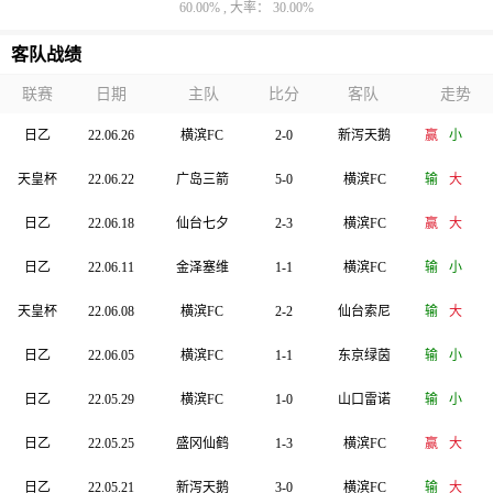
60.00% , 大率： 30.00%
客队战绩
联赛
日期
主队
比分
客队
走势
日乙
22.06.26
横滨FC
2-0
新泻天鹅
赢
小
天皇杯
22.06.22
广岛三箭
5-0
横滨FC
输
大
日乙
22.06.18
仙台七夕
2-3
横滨FC
赢
大
日乙
22.06.11
金泽塞维
1-1
横滨FC
输
小
天皇杯
22.06.08
横滨FC
2-2
仙台索尼
输
大
日乙
22.06.05
横滨FC
1-1
东京绿茵
输
小
日乙
22.05.29
横滨FC
1-0
山口雷诺
输
小
日乙
22.05.25
盛冈仙鹤
1-3
横滨FC
赢
大
日乙
22.05.21
新泻天鹅
3-0
横滨FC
输
大