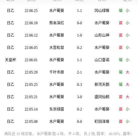
日乙
22.06.25
水户蜀葵
1-1
冈山绿雉
输
小
日乙
22.06.18
熊本深红
0-0
水户蜀葵
赢
小
日乙
22.06.12
水户蜀葵
1-0
山形山神
赢
小
日乙
22.06.05
大宫松鼠
0-2
水户蜀葵
赢
小
天皇杯
22.06.01
水户蜀葵
1-1
山口雷诺
输
小
日乙
22.05.29
千叶市原
2-1
水户蜀葵
输
大
日乙
22.05.25
水户蜀葵
0-3
新泻天鹅
输
大
日乙
22.05.21
水户蜀葵
3-0
盛冈仙鹤
赢
大
日乙
22.05.14
东京绿茵
0-2
水户蜀葵
赢
小
日乙
22.05.08
水户蜀葵
0-0
町田泽维
赢
小
两队近 10 场交锋， 水户蜀葵 胜 4 场， 平 4 场， 负 2 场, 胜率： 40.00% , 赢率：