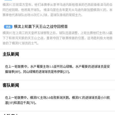
横滨FC日前官方宣布，他们本赛季从意甲乌迪内斯租借来的巴西前锋维泽乌的合
同已经到期，他将离开球队。 维泽乌是在去年夏天从乌迪内斯加盟横滨FC的，本
赛季他代表球队出场10次打入2球，是球队锋线的常规主力。
横滨上轮赢下天王山之战夺回榜首
状态
横滨FC在上周三的天皇杯五球惨败之后，球队迅速调整，上轮比赛他们主场2-0赢
下了和新泻天鹅的天王山之战，重新夺回了联赛榜首的位置，这场胜利极大地振
奋的了横滨FC球员的士气。
主队新闻
在上一轮联赛中，水户蜀葵主场1-1战平冈山绿雉。水户蜀葵的进球球员是安
藤瑞季[89']，冈山绿雉的进球球员是布伊斯[23']。
客队新闻
在上一轮联赛中，横滨FC主场2-0击败新潟天鹅。横滨FC的进球球员是小川航
基[19']和渡边千真[70']。