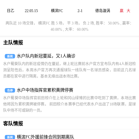
日乙
22.05.15
横滨FC
2-1
德岛漩涡
赢
大
两队近 10 场交锋， 横滨FC 胜 5 场， 平 3 场， 负 2 场, 胜率： 50.00% , 赢率：
40.00% , 大率： 60.00%
主队情报
水户队内新冠蔓延，又1人确诊
新闻
水户蜀葵队内的新冠疫情仍在蔓延，继上轮比赛前水户官方宣布队内有4人新冠检
测呈阳性后，本周水户官方再次通报球队一线队有一名球员感染，目前这几名球
员都在家中进行隔离，基本无缘出战本场比赛。
水户中场指挥官累积黄牌停赛
伤停
水户蜀葵中场指挥官前田椋介在上轮和冈山绿雉的比赛中吃到了黄牌，本场比赛
他将因为累积黄牌被停赛。 前田椋介本赛季已经代表水户出战了18场联赛，是球
队中场不可或缺的一员。
客队情报
横滨FC外援前锋合同到期离队
新闻