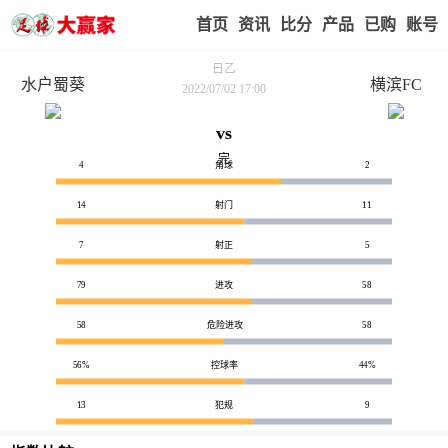
首页
赢家视点
赛事比分
实战版入口
我的业
日乙
水户蜀葵
横滨FC
2022/07/02 17:00
vs
技术统计
完
4
角球
2
14
射门
11
7
射正
5
79
进攻
58
58
危险进攻
58
56%
控球率
44%
13
犯规
9