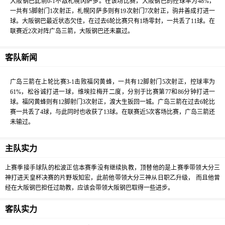
大阪钢巴此前0-1不敌札幌冈萨多。在该场比赛，大阪钢巴的控球率为48%，
一共有5脚射门1次射正，札幌冈萨多则有19次射门7次射正，驹井善成打进一
球。大阪钢巴最近状态欠佳，在过去6轮比赛只有1场零封，一共丢了11球。在
联赛近2次对阵广岛三箭，大阪钢巴还未赢过。
客队新闻
广岛三箭在上轮比赛3-1击败福冈黄蜂，一共有12脚射门5次射正，控球率为
61%，松谷诚打进一球，维埃拉梅开二度，分别于比赛第77和86分钟打进一
球。福冈黄蜂则有12脚射门3次射正，渡大生扳回一城。广岛三箭在过去6轮比
赛一共丢了4球，与此同时也收获了13球。在联赛近5次客场比赛，广岛三箭还
未输过。
主队实力
上赛季接手球队的松波正信本赛季没有继续执教，顶替他的是上赛季带领大分三
神打进天皇杯决赛的片野坂知宏，此前他带领大分三神从日职乙升级， 而且他曾
经在大阪钢巴担任过助教，应该会带领大阪钢巴取得一些进步。
客队实力