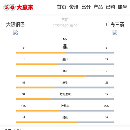
首页
赢家视点
赛事比分
实战版入口
我的业
日职
大阪钢巴
广岛三箭
2022/06/29 18:00
vs
技术统计
完
1
角球
1
11
射门
15
5
射正
2
86
进攻
136
30
危险进攻
55
44%
控球率
56%
16
犯规
10