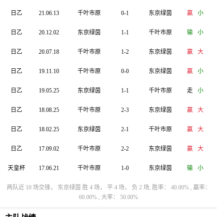
日乙
21.06.13
千叶市原
0-1
东京绿茵
赢
小
日乙
20.12.02
东京绿茵
1-1
千叶市原
输
小
日乙
20.07.18
千叶市原
1-2
东京绿茵
赢
大
日乙
19.11.10
千叶市原
0-0
东京绿茵
赢
小
日乙
19.05.25
东京绿茵
1-1
千叶市原
走
小
日乙
18.08.25
千叶市原
2-3
东京绿茵
赢
大
日乙
18.02.25
东京绿茵
2-1
千叶市原
赢
大
日乙
17.09.02
千叶市原
2-2
东京绿茵
赢
大
天皇杯
17.06.21
千叶市原
1-0
东京绿茵
输
小
两队近 10 场交锋， 东京绿茵 胜 4 场， 平 4 场， 负 2 场, 胜率： 40.00% , 赢率：
60.00% , 大率： 50.00%