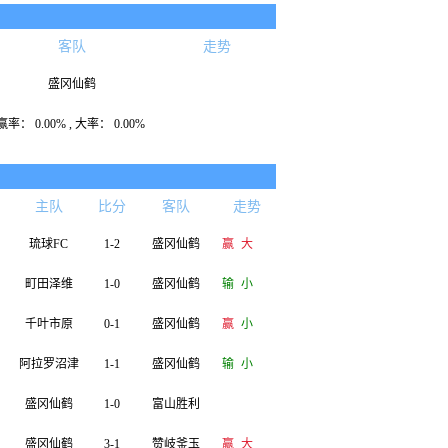
客队
走势
盛冈仙鹤
率： 0.00% , 大率： 0.00%
主队
比分
客队
走势
琉球FC
1-2
盛冈仙鹤
赢
大
町田泽维
1-0
盛冈仙鹤
输
小
千叶市原
0-1
盛冈仙鹤
赢
小
阿拉罗沼津
1-1
盛冈仙鹤
输
小
盛冈仙鹤
1-0
富山胜利
盛冈仙鹤
3-1
赞岐釜玉
赢
大