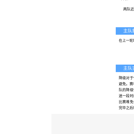
两队近 
日职
日职
主队
日职
在上一轮
日职
主队
降级对于
避免。赛
队的降级
迷一段时
比赛难免
完毕之后