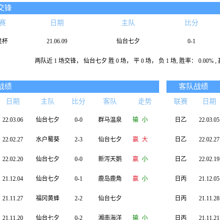
交锋
赛
日期
主队
比分
皇杯
21.06.09
仙台七夕
0-1
两队近 1 场交锋， 仙台七夕 胜 0 场， 平 0 场， 负 1 场, 胜率： 0.00% , 赢
战绩
客队战绩
日期
主队
比分
客队
走势
联赛
日期
22.03.06
仙台七夕
0-0
群马温泉
输
小
日乙
22.03.05
22.02.27
水户蜀葵
2-3
仙台七夕
赢
大
日乙
22.02.27
22.02.20
仙台七夕
0-0
新泻天鹅
赢
小
日乙
22.02.19
21.12.04
仙台七夕
0-1
鹿岛鹿角
赢
小
日丙
21.12.05
21.11.27
福冈黄蜂
2-2
仙台七夕
日丙
21.11.28
21.11.20
仙台七夕
0-2
湘南海洋
输
小
日丙
21.11.21