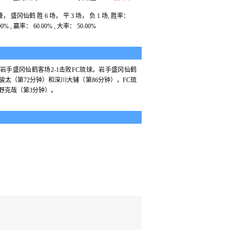
， 盛冈仙鹤 胜 6 场， 平 3 场， 负 1 场, 胜率：
横滨体育
1-3
盛冈仙鹤
赢
大
00% , 赢率： 60.00% , 大率： 50.00%
盛冈仙鹤
0-0
熊本深红
走
小
盛冈仙鹤
2-1
福岛联
赢
大
岩手盛冈仙鹤客场2-1击败FC琉球。岩手盛冈仙鹤
骏太（第72分钟）和深川大辅（第86分钟），FC琉
藤枝MYFC
2-2
盛冈仙鹤
赢
大
野克哉（第3分钟）。