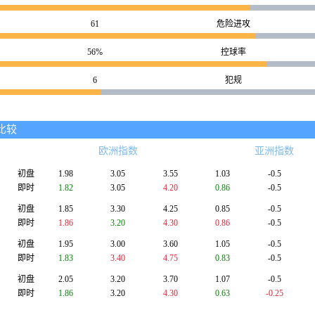
61
危险进攻
56%
控球率
6
犯规
比较
欧洲指数
亚洲指数
初盘
1.98
3.05
3.55
1.03
-0.5
即时
1.82
3.05
4.20
0.86
-0.5
初盘
1.85
3.30
4.25
0.85
-0.5
即时
1.86
3.20
4.30
0.86
-0.5
初盘
1.95
3.00
3.60
1.05
-0.5
即时
1.83
3.40
4.75
0.83
-0.5
初盘
2.05
3.20
3.70
1.07
-0.5
即时
1.86
3.20
4.30
0.63
-0.25