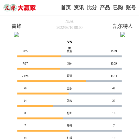
首页
赢家视点
赛事比分
实战版入口
我的业
NBA
黄蜂
凯尔特人
2022/03/10 08:00
vs
技术统计
完
30/72
投篮
41/79
7/27
3分
10/29
21/28
罚球
11/14
40
篮板
42
14
助攻
27
8
抢断
10
7
盖帽
7
14
犯规
19