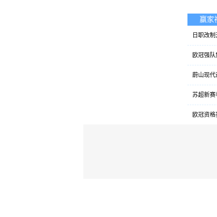
赢家
日职改制
欧冠强队
蔚山现代
苏超新赛
欧冠资格