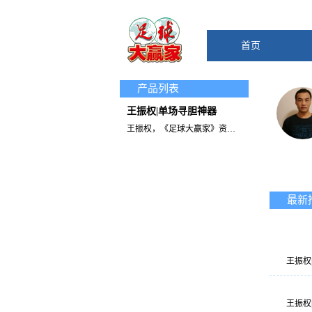
首页
产品列表
王振权|单场寻胆神器
王振权，《足球大赢家》资深编辑，足彩推荐负责人。拥有近20年的足球博彩经验，对各级别赛事均有深入了解，对机构操作模式有独到见解。尤其擅长法甲、西甲、德甲、欧联杯等诡盘较多的赛事，善于利用多角度对比分析寻找稳胆。
最新
王振权
王振权